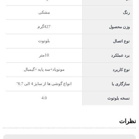
مشکی
رنگ
427گرم
وزن محصول
بلوتوث
نوع اتصال
10متر
برد عملکرد
مونوپاد+سه پایه +گیمبال
نوع کاربرد
انواع گوشی ها از سایز 4 الی 6.7"
سازگاری با
4.0
نسخه بلوتوث
نظرات