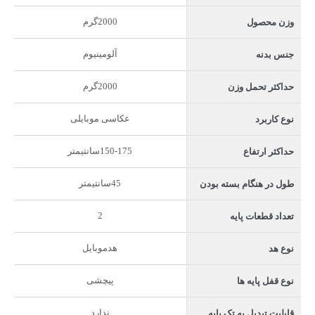
2000گرم
وزن محصول
آلومینیوم
جنس بدنه
2000گرم
حداکثر تحمل وزن
عکاسی موبایلی
نوع کاربرد
150-175سانتیمتر
حداکثر ارتفاع
45سانتیمتر
طول در هنگام بسته بودن
2
تعداد قطعات پایه
هدموبایل
نوع هد
پیچشی
نوع قفل پایه ها
ندارد
قابلیت تبدیل به تک پایه