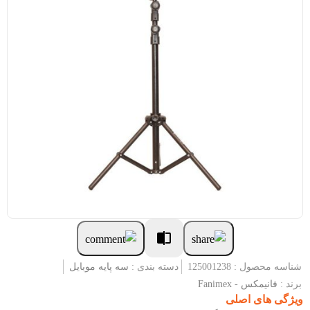
شناسه محصول : 125001238
دسته بندی :
سه پایه موبایل
برند :
فانیمکس - Fanimex
ویژگی های اصلی