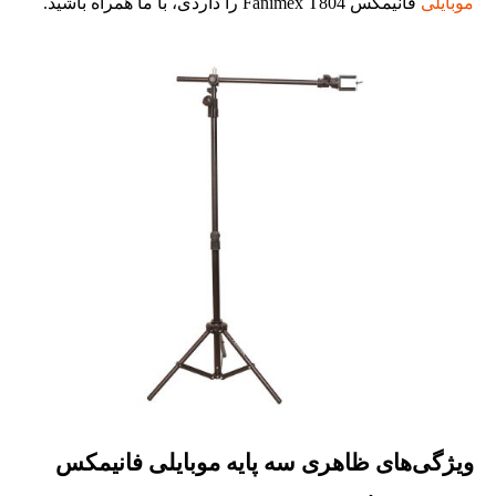
موبایلی
فانیمکس Fanimex T804 را داردی، با ما همراه باشید.
ویژگی‌های ظاهری سه پایه موبایلی فانیمکس