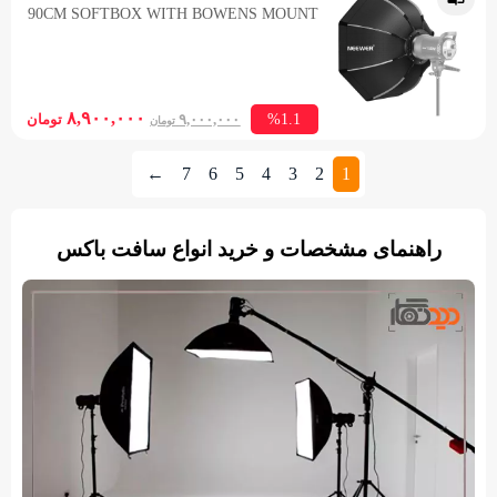
90CM SOFTBOX WITH BOWENS MOUNT
۹,۲۰۰,۰۰۰ تومان.
۷۰,۰۰۰
rent
Original
۸,۹۰۰,۰۰۰
%1.1
۹,۰۰۰,۰۰۰
تومان
تومان
rice
price
is:
was:
←
7
6
5
4
3
2
1
۹,۰۰۰,۰۰۰ تومان.
۰۰,۰۰۰
راهنمای مشخصات و خرید انواع سافت باکس