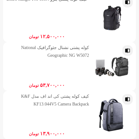
۱۲,۵۰۰,۰۰۰
تومان
کوله پشتی نشنال جئوگرافیک National
Geographic NG W5072
۵۳,۷۰۰,۰۰۰
تومان
کیف کوله پشتی کی‌ اند اف مدل K&F
KF13.044V5 Camera Backpack
۱۳,۹۰۰,۰۰۰
تومان