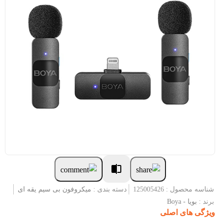
شناسه محصول : 125005426
دسته بندی :
میکروفون بی سیم یقه ای
برند :
بویا - Boya
ویژگی های اصلی