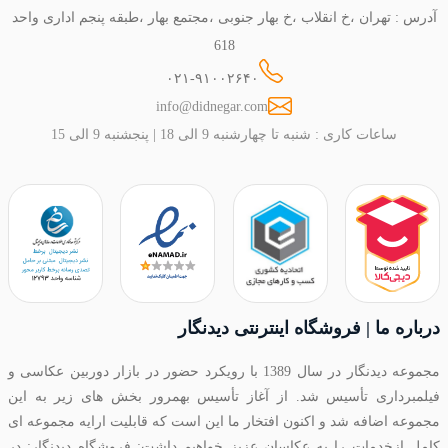
آدرس : تهران ،خ انقلاب ،خ بهار جنوبی ،مجتمع بهار ،طبقه پنجم اداری واحد
618
۰۲۱-۹۱۰۰۲۶۴۰
info@didnegar.com
ساعات کاری : شنبه تا چهارشنبه 9 الی 18 | پنجشنبه 9 الی 15
درباره ما | فروشگاه اینترنتی دیدنگار
مجموعه دیدنگار در سال 1389 با رویکرد حضور در بازار دوربین عکاسی و
فیلمبرداری تأسیس شد. از آغاز تأسیس بهمرور بخش های زیر به این
مجموعه اضافه شد و اکنون افتخار ما این است که قابلیت ارایه مجموعه ای
کامل ازخدمات را به عکاسان عزیز خواهیم داشت: فروشگاه دیدنگار: در