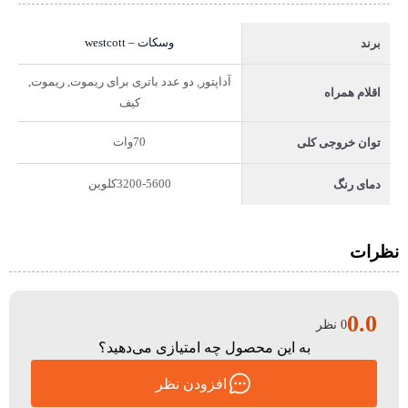
وسکات – westcott
برند
آداپتور, دو عدد باتری برای ریموت, ریموت,
اقلام همراه
کیف
70وات
توان خروجی کلی
3200-5600کلوین
دمای رنگ
نظرات
0.0
0 نظر
به این محصول چه امتیازی می‌دهید؟
افزودن نظر