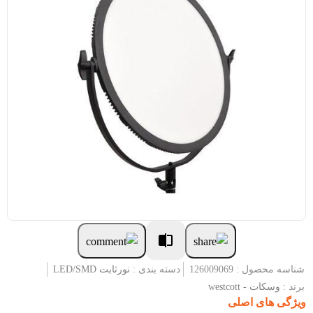
شناسه محصول : 126009069
دسته بندی :
نورثابت LED/SMD
برند :
وسکات - westcott
ویژگی های اصلی