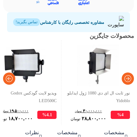
مشاوره تخصصی رایگان با کارشناس
تماس بگیرید!
محصولات جایگزین
نور ثابت ال ای دی 1080 ژول ایدابلو
ویدیو لایت گودکس Godox
LED500C
Yidoblo
۱۹,۵۰۰,۰۰۰
۳۰,۰۰۰,۰۰۰
تومان
تومان
%4.1
%4
Original
Current
Original
۱۸,۷۰۰,۰۰۰
۲۸,۸۰۰,۰۰۰
تومان
توما
price
price
price
مشخصات
مشخصات
نظرات
was:
is:
was: