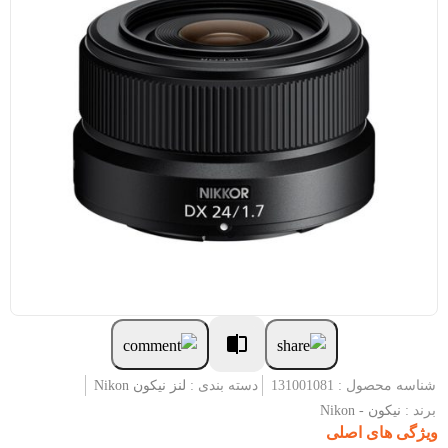
شناسه محصول : 131001081
دسته بندی :
لنز نیکون Nikon
برند :
نیکون - Nikon
ویژگی های اصلی