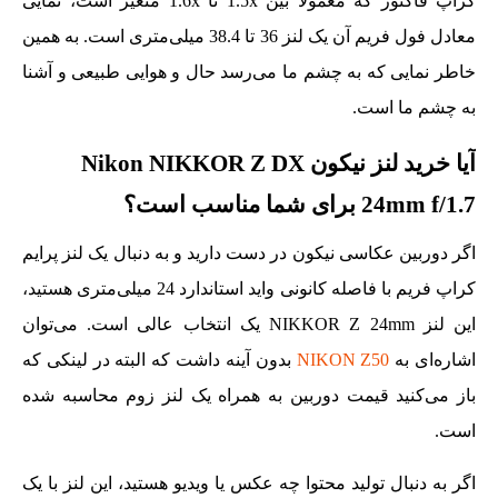
کراپ فاکتور که معمولا بین 1.5x تا 1.6x متغیر است، نمایی
معادل فول فریم آن یک لنز 36 تا 38.4 میلی‌متری است. به همین
خاطر نمایی که به چشم ما می‌رسد حال و هوایی طبیعی و آشنا
به چشم ما است.
آیا خرید لنز نیکون Nikon NIKKOR Z DX
24mm f/1.7 برای شما مناسب است؟
اگر دوربین عکاسی نیکون در دست دارید و به دنبال یک لنز پرایم
کراپ فریم با فاصله کانونی واید استاندارد 24 میلی‌متری هستید،
این لنز NIKKOR Z 24mm یک انتخاب عالی است. می‌توان
اشاره‌ای به
NIKON Z50
بدون آینه داشت که البته در لینکی که
باز می‌کنید قیمت دوربین به همراه یک لنز زوم محاسبه شده
است.
اگر به دنبال تولید محتوا چه عکس یا ویدیو هستید، این لنز با یک