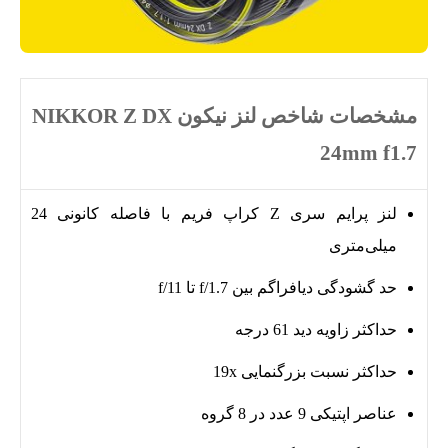
مشخصات شاخص لنز نیکون NIKKOR Z DX
24mm f1.7
لنز پرایم سری Z کراپ فریم با فاصله کانونی 24
میلی‌متری
حد گشودگی دیافراگم بین f/1.7 تا f/11
حداکثر زاویه دید 61 درجه
حداکثر نسبت بزرگنمایی 19x
عناصر اپتیکی 9 عدد در 8 گروه