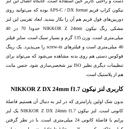
دست و راحتی کاربر حین استفاده است. جایگاه اتصال این لنز
نیکون کراپ فریم APS-C / DX format بوده که می‌توانید روی
دوربین‌های فول فریم هم آن را بکار ببندید. ابعاد تقریبی این لنز
مشکی رنگ نیکون NIKKOR Z 24mm حدودا 70 در 40
میلی‌متری است. وزن 135 گرم و بسیار سبک است. سایز فیلتر
46 میلی‌متری است و فیلترهای screw-in را می‌پذیرد. یک رینگ
فوکوس دستی هم روی بدنه مشاهده می‌شود که می‌تواند برای
تنظیمات دیگری نظیر ISO نیز شخصی‌سازی شود. جنس مانت
هم از پلاستیک است.
کاربری لنز نیکون NIKKOR Z DX 24mm f1.7
بدون شک اولین پارامتری که در لنز به دنبال آن هستیم فاصلۀ
کانونی است. لنز نیکون NIKKOR Z DX 24mm f1.7 یک لنز
پرایم با فاصلۀ کانونی 24 میلی‌متری است. با در نظر گرفتن