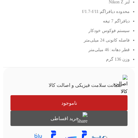
لنز Nikon Z
محدوده دیافراگم:f/1.7-f/11
دیافراگم 7 تیغه
سیستم فوکوس خودکار
فاصله کانونی 24 میلی‌متر
قطر دهانه: 46 میلی‌متر
وزن 136 گرم
ضمانت سلامت فیزیکی و اصالت کالا
ناموجود
خرید اقساطی