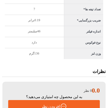
7
تعداد تیغه ها*
0.19برابر
ضریب بزرگنمایی*
46میلیمتر
اندازه فیلتر
دارد
نوع فوکوس
136گرم
وزن لنز
نظرات
0.0
0 نظر
به این محصول چه امتیازی می‌دهید؟
افزودن نظر