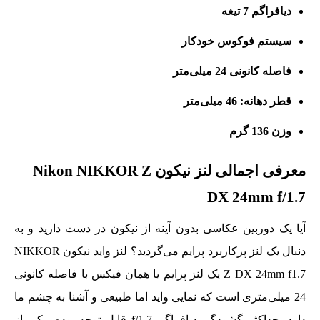
دیافراگم 7 تیغه
سیستم فوکوس خودکار
فاصله کانونی 24 میلی‌متر
قطر دهانه: 46 میلی‌متر
وزن 136 گرم
معرفی اجمالی لنز نیکون Nikon NIKKOR Z
DX 24mm f/1.7
آیا یک دوربین عکاسی بدون آینه از نیکون در دست دارید و به
دنبال یک لنز پرکاربرد پرایم می‌گردید؟ لنز واید نیکون NIKKOR
Z DX 24mm f1.7 یک لنز پرایم یا همان فیکس با فاصله کانونی
24 میلی‌متری است که نمایی واید اما طبیعی و آشنا به چشم ما
دارد. حداکثر گشودگی دیافراگم f/1.7 قابل توجه بوده، یکی از