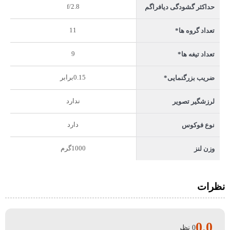
f/2.8
حداکثر گشودگی دیافراگم
11
تعداد گروه ها*
9
تعداد تیغه ها*
0.15برابر
ضریب بزرگنمایی*
ندارد
لرزشگیر تصویر
دارد
نوع فوکوس
1000گرم
وزن لنز
نظرات
0.0
0 نظر