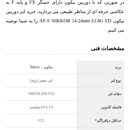
در صورتی که با دوربین نیکون دارای حسگر FX و پایه F به
عکاسی حرفه ای از مناظر طبیعی می پردازید، خرید
لنز دوربین
نیکون AF-S NIKKOR 14-24mm f/2.8G ED
را به شما توصیه
می کنیم.
مشخصات فنی
نیکون – Nikon
برند
لنز متغیر (زوم)
نوع لنز
NIKON (DX-FX)
دهانه لنز
14 تا 24میلیمتر
فاصله کانونی
f/22
حداقل دیافراگم*