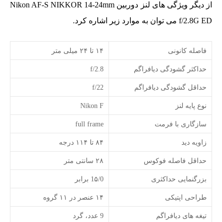
از دیگر ویژگی های لنز دوربین Nikon AF-S NIKKOR 14-24mm
f/2.8G ED می توان به موارد زیر اشاره کرد.
فاصله کانونی
۱۴ تا ۲۴ میلی متر
حداکثر گشودگی دیافراگم
f/2.8
حداقل گشودگی دیافراگم
f/22
نوع پایه لنز
Nikon F
سازگاری با فرمت
full frame
زاویه دید
۸۴ تا ۱۱۴ درجه
حداقل فاصله فوکوس
۲۸ سانتی متر
بزرگنمایی حداکثری
1۵/0 برابر
طراحی اپتیکی
۱۴ عنصر در ۱۱ گروه
تیغه های دیافراگم
9 عدد، گرد