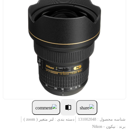
شناسه محصول : 131002048
دسته بندی :
لنز متغیر ( zoom )
برند :
نیکون - Nikon