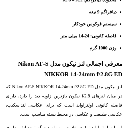
دیافراگم 9 تیغه
سیستم فوکوس خودکار
فاصله کانونی: 24-14 میلی متر
وزن 1000 گرم
معرفی اجمالی لنز نیکون مدل Nikon AF-S
NIKKOR 14-24mm f/2.8G ED
لنز نیکون مدل Nikon AF-S NIKKOR 14-24mm f/2.8G ED
که
در میان لنزهای f/2.8 نیکون بازترین زاویه‌ دید را دارد، دارای
فاصله کانونی اولتراواید است که برای عکاسی لنداسکیپ،
عکاسی طبیعت و عکاسی در محیط بسته مناسب است.
این لنز اولتراواید نیکون علاوه بر زوایه دید گسترده اش، دارای