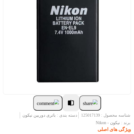
شناسه محصول : 125017139
دسته بندی :
باتری دوربین نیکون
برند :
نیکون - Nikon
ویژگی های اصلی