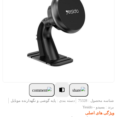
شناسه محصول : 75328
دسته بندی :
پایه گوشی و نگهدارنده موبایل
برند :
یسیدو - Yesido
ویژگی های اصلی