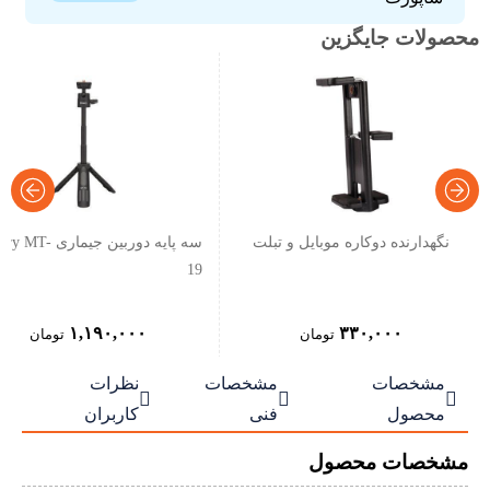
محصولات جایگزین
نگهدارنده دوکاره موبایل و تبلت
سه پایه دوربین جیماری MT
19
۱,۱۹۰,۰۰۰
۳۳۰,۰۰۰
تومان
تومان
مشخصات
مشخصات
نظرات



محصول
فنی
کاربران
مشخصات محصول