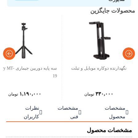
محصولات جایگزین
نگهدارنده دوکاره موبایل و تبلت
سه پایه دوربین جیماری MT
19
۱,۱۹۰,۰۰۰
۳۳۰,۰۰۰
تومان
تومان
مشخصات
مشخصات
نظرات



محصول
فنی
کاربران
مشخصات محصول