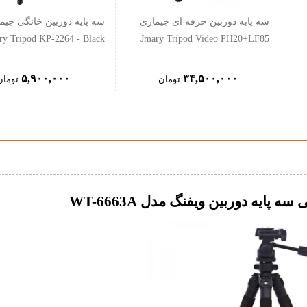
سه پایه دوربین حرفه ای جیماری
سه پایه دوربین خانگی جیم
ry Tripod KP-2264 - Black
Jmary Tripod Video PH20+LF85
۵,۹۰۰,۰۰۰
۳۴,۵۰۰,۰۰۰
تومان
تومان
ایه دوربین ویفنگ مدل WT-6663A