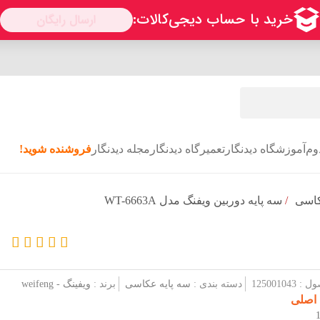
وم
آموزشگاه دیدنگار
تعمیرگاه دیدنگار
مجله دیدنگار
فروشنده شوید!
کاسی
/
سه پایه دوربین ویفنگ مدل WT-6663A
1250010
دسته بندی :
سه پایه عکاسی
برند :
ویفینگ - weifeng
 اصلی