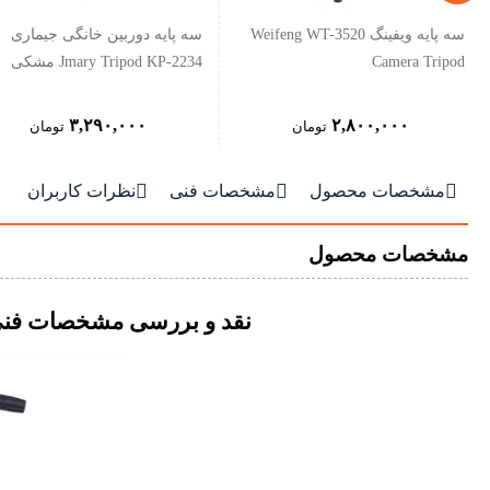
سه پایه ویفینگ Weifeng WT-3520
سه پایه دوربین خانگی جیماری
Camera Tripod
Jmary Tripod KP-2234 مشکی
۳,۲۹۰,۰۰۰
۲,۸۰۰,۰۰۰
تومان
تومان



مشخصات محصول
مشخصات فنی
نظرات کاربران
مشخصات محصول
نقد و بررسی مشخصات فنی سه پ