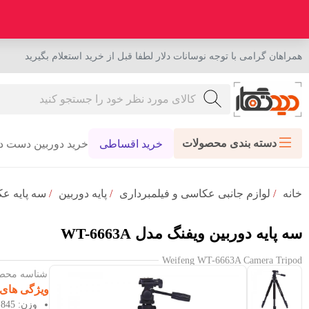
همراهان گرامی با توجه نوسانات دلار لطفا قبل از خرید استعلام بگیرید
دسته بندی محصولات
خرید اقساطی
خرید دوربین دست د
خانه
/
لوازم جانبی عکاسی و فیلمبرداری
/
پایه دوربین
/
سه پایه ع
سه پایه دوربین ویفنگ مدل WT-6663A
Weifeng WT-6663A Camera Tripod
شناسه محصول : 43
ویژگی های
وزن: 1845