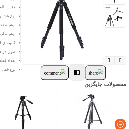
جنس: آلمی
نوع هد: پ
بیشینه تحمل و
بیشینه ارتفاع: 845
کمینه ی ارتفاع: 
طول در هنگام 


تعداد قطعا
نوع قفل پا
محصولات جایگزین