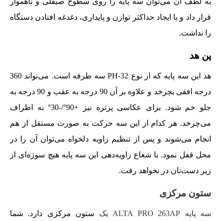
به لطف آن می‌توان سه پایه را روی سطوح صیقلی و ناهموار
قرار داد و با ایجاد حداکثر توازن و پایداری، دغدغه افتادن دستگاه
را نداشت.
پن هد
هد این سه پایه که از نوع PH-32 سه طرفه است. می‌تواند 360
درجه افقی بچرخد و علاوه بر آن 90 درجه به عقب و 90 درجه به
جلو خم شود. برای عکاسی پرتره نیز +90°/-30° به اطراف
می‌چرخد. هر کدام از این سه حرکت به صورت مستقل از هم
انجام می‌شوند و پس از تنظیم زاویه دلخواه می‌توان آن را در
محل قفل نمود. با شعاع زاویه‌دهی این سه پایه هیچ سوژه‌ای از
زیر دست‌تان در نخواهد رفت.
ستون مرکزی
سه پایه
ALTA PRO 263AP یک
ستون مرکزی دارد. شما