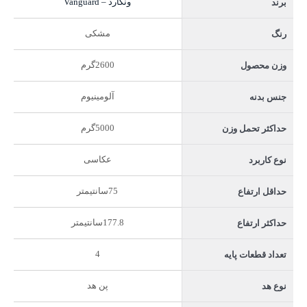
ونگارد – Vanguard
برند
مشکی
رنگ
2600گرم
وزن محصول
آلومینیوم
جنس بدنه
5000گرم
حداکثر تحمل وزن
عکاسی
نوع کاربرد
75سانتیمتر
حداقل ارتفاع
177.8سانتیمتر
حداکثر ارتفاع
4
تعداد قطعات پایه
پن هد
نوع هد