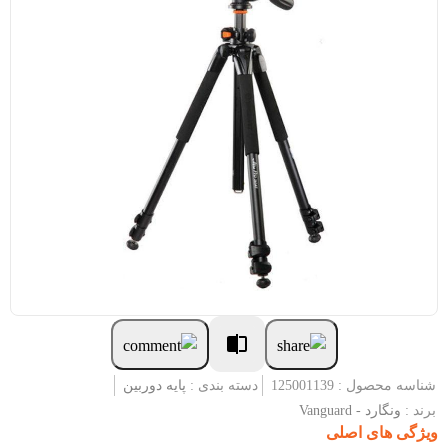
شناسه محصول : 125001139
دسته بندی :
پایه دوربین
برند :
ونگارد - Vanguard
ویژگی های اصلی