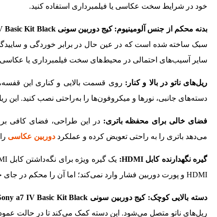
خود در شرایط سخت عکاسی یا فیلمبرداری استفاده کنید.
بدنه محکم از جنس آلومینیوم:
کیج دوربین سونی Tilta Full Camera Cage for Sony a7 IV Basic Kit Black
سبک ساخته شده است که در عین حال در برابر خوردگی و ساییدگی
سایر آسیب‌های احتمالی در محیط‌های سخت فیلمبرداری یا عکاسی
ریل‌های ناتو در بالا و کنار:
روی قسمت بالایی و کناری این قفسه، ریل
دسته‌های جانبی، نورها و میکروفون‌ها را به‌راحتی نصب کنید. این ریل
فضای خالی برای محفظه باتری:
در این طراحی، فضای کافی برا
می‌دهد باتری را به‌ راحتی تعویض کرده و عملکرد
دوربین عکاسی
را 
گیره نگهدارنده کابل
HDMI
:
HDMI و پورت دوربین فشار وارد نمی‌کند؛ اما آن را محکم در جای خود نگه می‌دارد تا در شرایط سخت از جدا شدن آن جلوگیری شود.
دسته بالایی کوچک:
کیج دوربین سونی Tilta Full Camera Cage for Sony a7 IV Basic Kit Black
ریل‌های ناتو متصل می‌شود. این دسته کمک می‌کند تا در حالت عمودی 