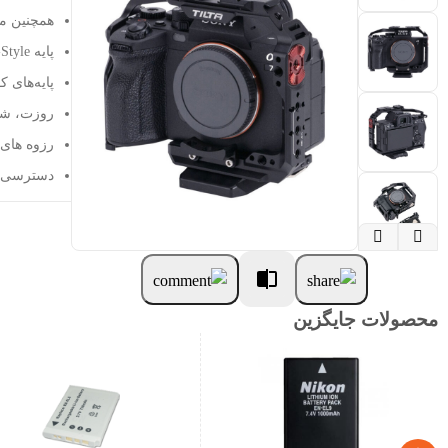
همچنین مناسب  R4، 73، R3
پایه Arca-Style + پایه QR Manfrotto
پایه‌های کفش، نخ‌های 
روزت، شک
رزوه های نصب س
دسترسی ب


محصولات جایگزین