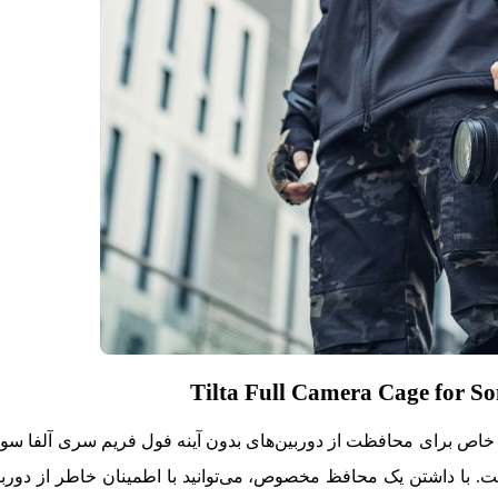
a1، a7S III، a7R IV، و A9 طراحی شده است. با داشتن یک محافظ مخصوص، می‌توانید با اطمینان خاطر 