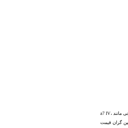
این کیج دوربین به طور خاص برای محافظت از دوربین‌های بدون آینه فول فریم سری آلفا سونی مانند a7 IV،
از دوربین گران قیمت