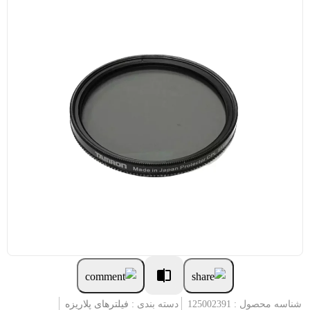
شناسه محصول : 125002391
دسته بندی :
فیلترهای پلاریزه