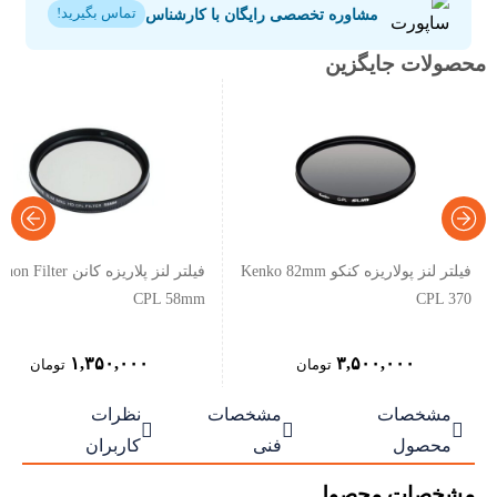
مشاوره تخصصی رایگان با کارشناس
تماس بگیرید!
محصولات جایگزین
فیلتر لنز پولاریزه کنکو Kenko 82mm
فیلتر لنز پلاریزه کانن n Filter
CPL 58mm
CPL 370
۱,۳۵۰,۰۰۰
۳,۵۰۰,۰۰۰
تومان
تومان
مشخصات
مشخصات
نظرات



محصول
فنی
کاربران
مشخصات محصول