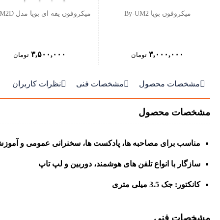
میکروفون بویا By-UM2
میکروفون یقه ای بویا مدل BY-M2D
۳,۵۰۰,۰۰۰
۳,۰۰۰,۰۰۰
تومان
تومان



مشخصات محصول
مشخصات فنی
نظرات کاربران
مشخصات محصول
مناسب برای مصاحبه ها، پادکست ها، سخنرانی عمومی و آموز
سازگار با انواع تلفن های هوشمند، دوربین و لپ تاپ
کانکتور: جک 3.5 میلی متری
مشخصات فنی