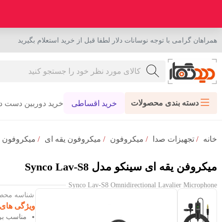
همراهان گرامی با توجه نوسانات دلار لطفا قبل از خرید استعلام بگیرید
دسته بندی محصولات
خرید اقساطی
خرید دوربین دست د
خانه
/
تجهیزات صدا
/
میکروفون‌
/
میکروفون یقه ای
/
میکروفون س
میکروفن یقه ای سینکو مدل Synco Lav-S8
Synco Lav-S8 Omnidirectional Lavalier Microphone
شناسه محصول : 99
ویژگی های
مناسب بر