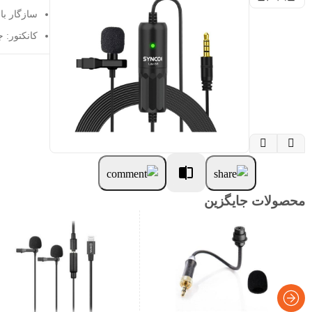
سازگار با
کانکتور: جک 3.5 می


محصولات جایگزین