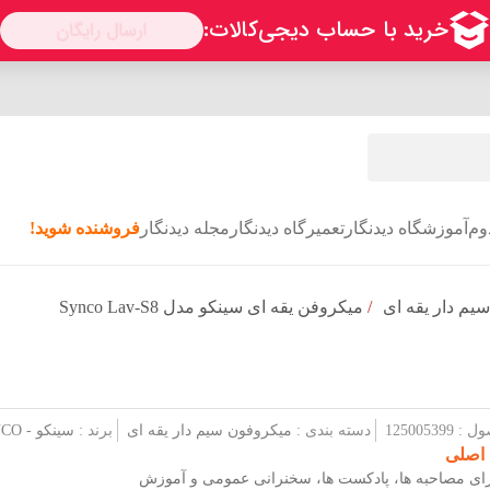
وم
آموزشگاه دیدنگار
تعمیرگاه دیدنگار
مجله دیدنگار
فروشنده شوید!
یم دار یقه ای
/
میکروفن یقه ای سینکو مدل Synco Lav-S8
1250053
دسته بندی :
میکروفون سیم دار یقه ای
برند :
سینکو - SYNCO
 اصلی
ای مصاحبه ها، پادکست ها، سخنرانی عمومی و آموزش