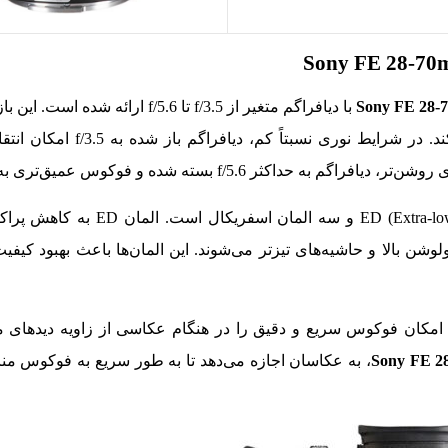
با دیافراگم متغیر از f/3.5 تا f/5.6 ارائه شده
گسترده تا فوکوس عمیق در شرایط نوری مختلف را فراهم می‌کند. 
f/ بسته شده و فوکوس عمیق‌تری به دست می‌دهد.
این لنز دارای یک المان ED (Extra-low Dispersion) و سه 
لوشن بالا و حاشیه‌های تیزتر می‌شوند. این المان‌ها باعث بهبود کیفی
کان فوکوس سریع و دقیق را در هنگام عکاسی از زاویه دیدهای م
، به عکاسان اجازه می‌دهد تا به طور سریع به فوکوس م