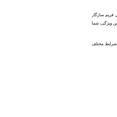
ا مانت E و حسگر فول‌ فریم سازگار
ل برابر با 105-42 میلی‌متر خواهد بود. با این ویژگی، شما
ر شرایط مختلف