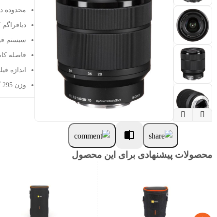
محدوده دیافراگم: to 36
دیافراگم 7 تیغه
سیستم فو
فاصله کانونی: 70-8
اندازه فیلتر: 55 می
وزن 295 گرم


محصولات پیشنهادی برای این محصول