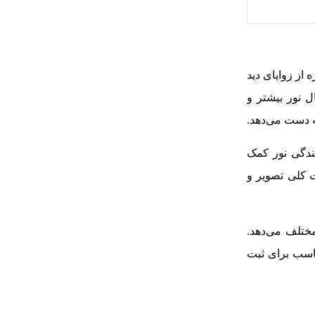
 است. این بازه از زوایای دید
در شرایط نوری نسبتاً کم، دیافراگم باز شده به f/3.5 امکان انتقال نور بیشتر و
المان اسفریکال است. المان ED به کاهش پراکندگی نور کمک
ت کلی تصویر و
ختلف می‌دهد.
ناسب برای ثبت