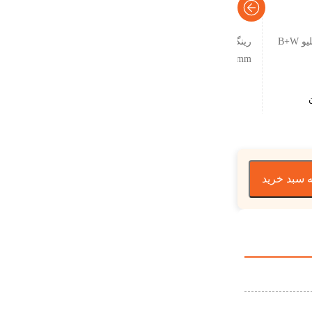
فیلتر لنز یو وی بی پلاس دبلیو B+W
رینگ معکوس کانن Canon Reverse
Adapter Ring 55mm
۴۵۰,۰۰۰
تومان
 سبد خرید