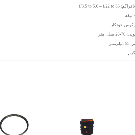
f/3.5 to 5.6 – f/22 
کوس خودکار
2 میلی متر
لی‌متر