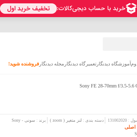
وم
آموزشگاه دیدنگار
تعمیرگاه دیدنگار
مجله دیدنگار
فروشنده شوید!
1310020
دسته بندی :
لنز متغیر ( zoom )
برند :
سونی - Sony
 اصلی