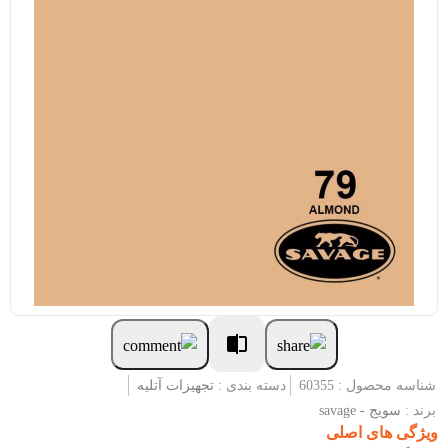
شناسه محصول : 60355
دسته بندی :
تجهیزات آتلیه
برند :
سویج - savage
ویژگی های اصلی