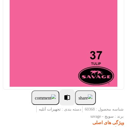
شناسه محصول : 60368
دسته بندی :
تجهیزات آتلیه
برند :
سویج - savage
ویژگی های اصلی