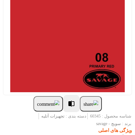
شناسه محصول : 60345
دسته بندی :
تجهیزات آتلیه
برند :
سویج - savage
ویژگی های اصلی