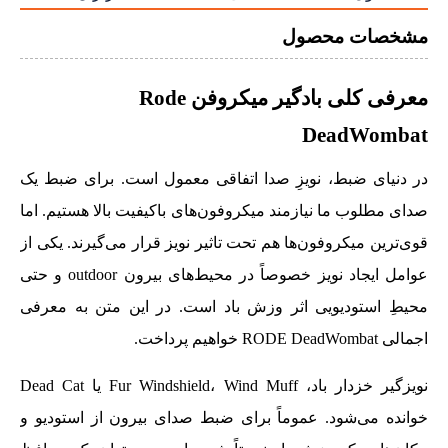
مشخصات محصول
معرفی کلی
بادگیر میکروفن Rode
DeadWombat
در دنیای ضبط، نویزِ صدا اتفاقی معمول است. برای ضبط یک
صدای مطلوب ما نیازمند میکروفون‌های باکیفیت بالا هستیم. اما
قوی‌ترین میکروفون‌ها هم تحت تاثیر نویز قرار می‌گیرند. یکی از
عوامل ایجاد نویز خصوصاً در محیط‌های بیرون outdoor و حتی
محیطِ استودیویی اثر وزش باد است. در این متن به معرفی
اجمالی RODE DeadWombat خواهیم پرداخت.
نویزگیر خزدار باد، Fur Windshield، Wind Muff یا Dead Cat
خوانده می‌شود. عموماً برای ضبط صدای بیرون از استودیو و