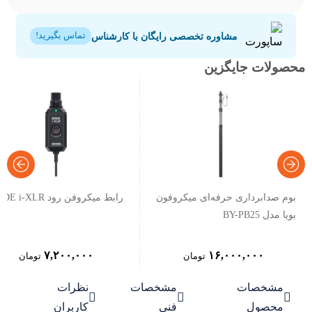
مشاوره تخصصی رایگان با کارشناس
تماس بگیرید!
محصولات جایگزین
بوم صدابرداری حرفه‌ای میکروفون
رابط میکروفن رود RODE i-XLR
بویا مدل BY-PB25
۷,۲۰۰,۰۰۰
۱۶,۰۰۰,۰۰۰
تومان
تومان
مشخصات
مشخصات
نظرات



محصول
فنی
کاربران