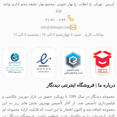
آدرس : تهران ،خ انقلاب ،خ بهار جنوبی ،مجتمع بهار ،طبقه پنجم اداری واحد
618
۰۲۱-۹۱۰۰۲۶۴۰
info@didnegar.com
ساعات کاری : شنبه تا چهارشنبه 9 الی 18 | پنجشنبه 9 الی 15
درباره ما | فروشگاه اینترنتی دیدنگار
مجموعه دیدنگار در سال 1389 با رویکرد حضور در بازار دوربین عکاسی و
فیلمبرداری تأسیس شد. از آغاز تأسیس بهمرور بخش های زیر به این
مجموعه اضافه شد و اکنون افتخار ما این است که قابلیت ارایه مجموعه ای
کامل ازخدمات را به عکاسان عزیز خواهیم داشت: فروشگاه دیدنگار: در