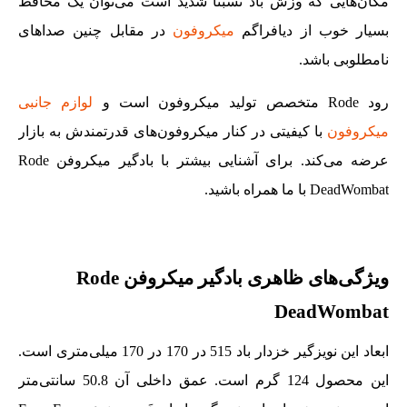
مکان‌هایی که وزش باد نسبتاً شدید است می‌توان یک محافظ
بسیار خوب از دیافراگم
میکروفون
در مقابل چنین صداهای
نامطلوبی باشد.
رود Rode متخصص تولید میکروفون است و
لوازم جانبی
میکروفون
با کیفیتی در کنار میکروفون‌های قدرتمندش به بازار
عرضه می‌کند. برای آشنایی بیشتر با بادگیر میکروفن Rode
DeadWombat با ما همراه باشید.
ویژگی‌های ظاهری بادگیر میکروفن Rode
DeadWombat
ابعاد این نویزگیر خزدار باد 515 در 170 در 170 میلی‌متری است.
این محصول 124 گرم است. عمق داخلی آن 50.8 سانتی‌متر