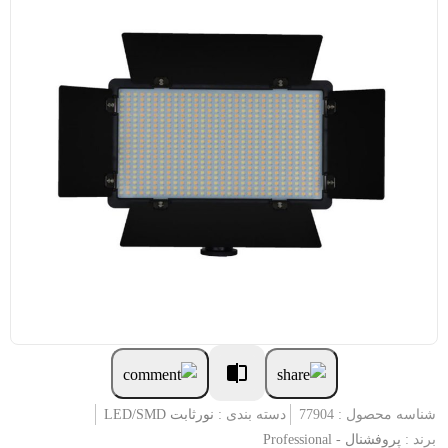
شناسه محصول : 77904
دسته بندی :
نورثابت LED/SMD
برند :
پروفشنال - Professional