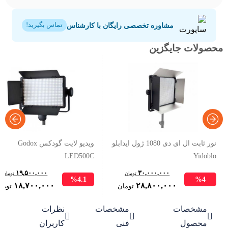
مشاوره تخصصی رایگان با کارشناس
تماس بگیرید!
محصولات جایگزین
نور ثابت ال ای دی 1080 ژول ایدابلو
ویدیو لایت گودکس Godox
LED500C
Yidoblo
۱۹,۵۰۰,۰۰۰
۳۰,۰۰۰,۰۰۰
تومان
تومان
%4.1
%4
Original
Current
Original
۱۸,۷۰۰,۰۰۰
۲۸,۸۰۰,۰۰۰
تومان
توما
price
price
price
مشخصات
مشخصات
نظرات
was:
is:
was:



۳۰,۰۰۰,۰۰۰ تومان.
۲۸,۸۰۰,۰۰۰ تومان.
۱۹,۵۰۰,۰۰۰ تومان.
محصول
فنی
کاربران