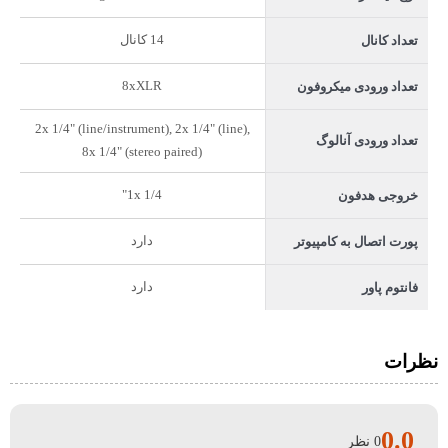
14 کانال
تعداد کانال
8xXLR
تعداد ورودی میکروفون
2x 1/4" (line/instrument), 2x 1/4" (line),
تعداد ورودی آنالوگ
8x 1/4" (stereo paired)
1x 1/4"
خروجی هدفون
دارد
پورت اتصال به کامپیوتر
دارد
فانتوم پاور
نظرات
0.0
0 نظر