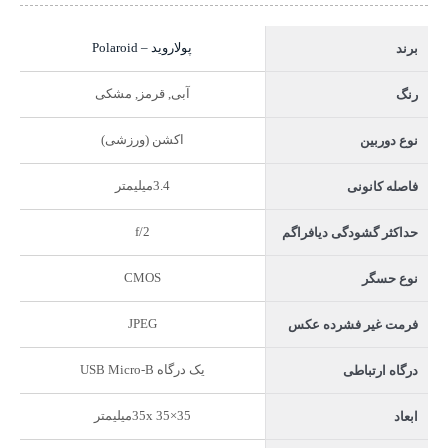
پولاروید – Polaroid
برند
آبی, قرمز, مشکی
رنگ
اکشن (ورزشی)
نوع دوربین
3.4میلیمتر
فاصله کانونی
f/2
حداکثر گشودگی دیافراگم
CMOS
نوع حسگر
JPEG
فرمت غیر فشرده عکس
یک درگاه USB Micro-B
درگاه ارتباطی
35x 35×35میلیمتر
ابعاد