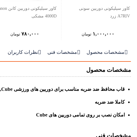
کاور سیلیکونی دوربین سونی
کاور سیلیکونی دوربین
A7RIV زرد
4000D مشکی
۷۸۰,۰۰۰
۱,۰۰۰,۰۰۰
تومان
تومان



مشخصات محصول
مشخصات فنی
نظرات کاربران
مشخصات محصول
قاب محافظ ضد ضربه مناسب برای دوربین های ورزشی Cube‏,‏+Cube پولاروید
کاملا ضد ضربه
امکان نصب بر روی تمامی دوربین های Cube
مشخصات فنی