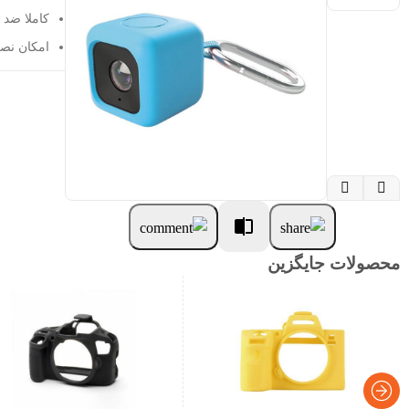
کاملا ضد 
امکان نصب 


محصولات جایگزین