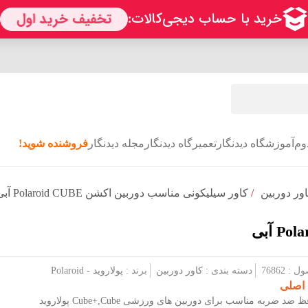
وم
آموزشگاه دیدنگار
تعمیرگاه دیدنگار
مجله دیدنگار
فروشنده شوید!
ور دوربین
/
کاور سیلیکونی مناسب دوربین اکشن Polaroid CUBE آبی
 76862
دسته بندی :
کاور دوربین
برند :
پولاروید - Polaroid
 اصلی
د ضربه مناسب برای دوربین های ورزشی Cube‏,‏+Cube پولاروید