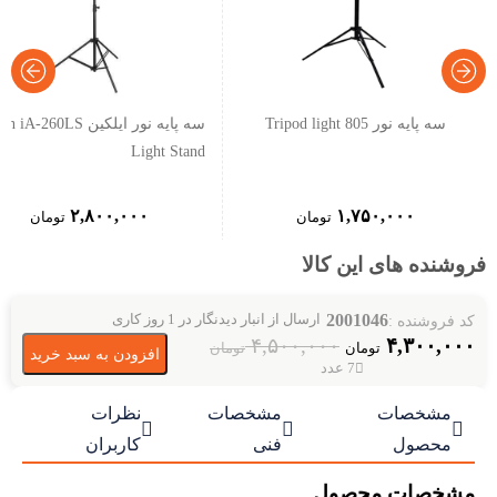
سه پایه نور 805 Tripod light
سه پایه نور ایلکین iA-260LS
Light Stand
۲,۸۰۰,۰۰۰
۱,۷۵۰,۰۰۰
تومان
تومان
فروشنده های این کالا
2001046
کد فروشنده :
ارسال از انبار دیدنگار در 1 روز کاری
۴,۵۰۰,۰۰۰
۴,۳۰۰,۰۰۰
تومان
تومان
افزودن به سبد خرید
7 عدد
مشخصات
مشخصات
نظرات



محصول
فنی
کاربران
مشخصات محصول