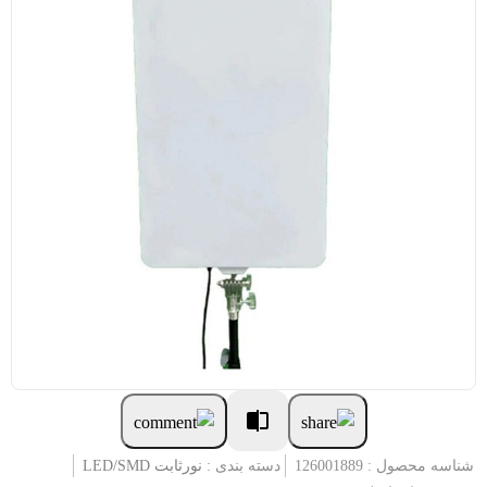
شناسه محصول : 126001889
دسته بندی :
نورثابت LED/SMD