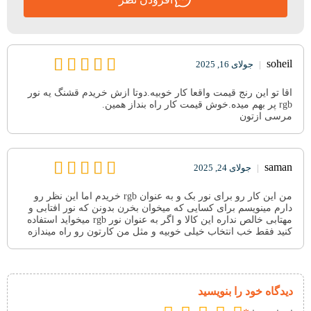
soheil
|
جولای 16, 2025
اقا تو این رنج قیمت واقعا کار خوبیه.دوتا ازش خریدم قشنگ یه نور
rgb پر بهم میده.خوش قیمت کار راه بنداز همین.
مرسی ازتون
saman
|
جولای 24, 2025
من این کار رو برای نور بک و به عنوان rgb خریدم اما این نظر رو
دارم مینویسم برای کسایی که میخوان بخرن بدونن که نور افتابی و
مهتابی خالص نداره این کالا و اگر به عنوان نور rgb میخواید استفاده
کنید فقط خب انتخاب خیلی خوبیه و مثل من کارتون رو راه میندازه
دیدگاه خود را بنویسید