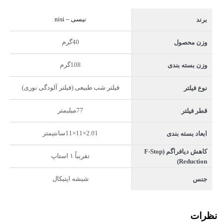
نیسی – nisi
برند
40گرم
وزن محصول
108گرم
وزن بسته بندی
فیلتر شب طبیعی (فیلتر آلودگی نوری)
نوع فیلتر
77میلیمتر
قطر فیلتر
2.01×11×11سانتیمتر
ابعاد بسته بندی
کاهش دیافراگم (F-Stop
تقریباً ۱ استاپ
Reduction)
شیشه اپتیکال
جنس
نظرات