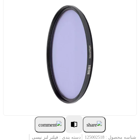
شناسه محصول : 125002518
دسته بندی :
فیلتر لنز نیسی