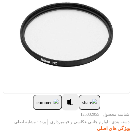
شناسه محصول : 125002055
دسته بندی :
لوازم جانبی عکاسی و فیلمبرداری
برند :
مشابه اصلی
ویژگی های اصلی