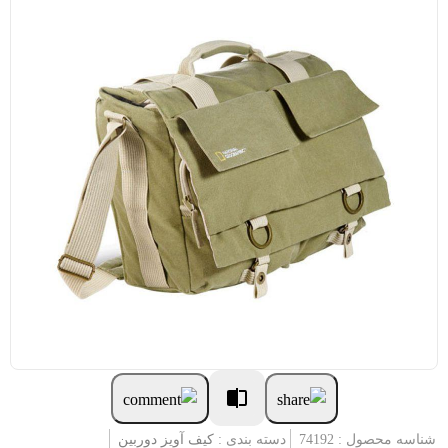
شناسه محصول : 74192
دسته بندی :
کیف آویز دوربین