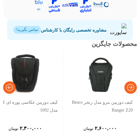
مشاوره تخصصی رایگان با کارشناس
تماس بگیرید!
محصولات جایگزین
کیف دوربین بنرو مدل رنجر Benro
کیف دوربین عکاسی پوزه ای کان
Ranger Z20
مدل 1092
۲,۳۰۰,۰۰۰
۲,۶۰۰,۰۰۰
تومان
تومان