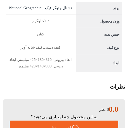
نشنال جئوگرافیک – National Geographic
برند
1.7کیلوگرم
وزن محصول
کتان
جنس بدنه
کیف دستی, کیف شانه آویز
نوع کیف
ابعاد بیرونی: 310×180×425 میلیمتر, ابعاد
ابعاد
درونی: 300×140×420 میلیمتر
نظرات
0.0
0 نظر
به این محصول چه امتیازی می‌دهید؟