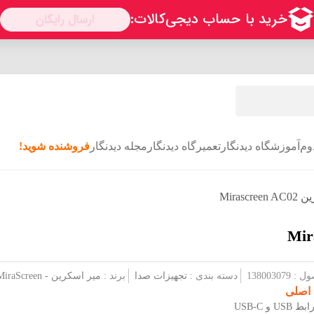
وم
آموزشگاه دیدنگار
تعمیرگاه دیدنگار
مجله دیدنگار
فروشنده شوید!
Mira
1380030
دسته بندی :
تجهیزات صدا
برند :
میر اسکرین - MiraScreen
 اصلی
U و USB-C