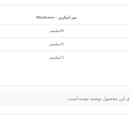
میر اسکرین – MiraScreen
80میلیمتر
43میلیمتر
12میلیمتر
ای این محصول نوشته نشده است.