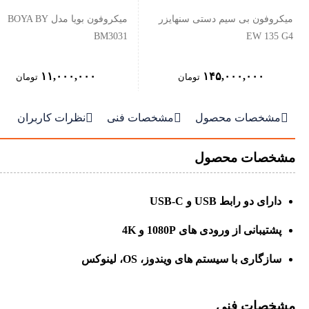
میکروفون بی سیم دستی سنهایزر
میکروفون بویا مدل BOYA BY
BM3031
EW 135 G4
۱۱,۰۰۰,۰۰۰
۱۴۵,۰۰۰,۰۰۰
تومان
تومان



مشخصات محصول
مشخصات فنی
نظرات کاربران
مشخصات محصول
دارای دو رابط USB و USB-C
پشتیبانی از ورودی های 1080P و 4K
سازگاری با سیستم های ویندوز، OS، لینوکس
مشخصات فنی