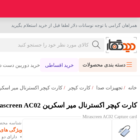
همراهان گرامی با توجه نوسانات دلار لطفا قبل از خرید استعلام بگیرید
دسته بندی محصولات
خرید اقساطی
خرید دوربین دست د
خانه
/
تجهیزات صدا
/
کارت کپچر
/
کارت کپچر اکسترنال میر اسکرین screen AC02
کارت کپچر اکسترنال میر اسکرین Mirascreen AC02
Mirascreen AC02 Capture card
شناسه محصول : 79
ویژگی های
دارای دو رابط SB