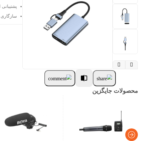
پشتیبانی از و
سازگاری با س


محصولات جایگزین