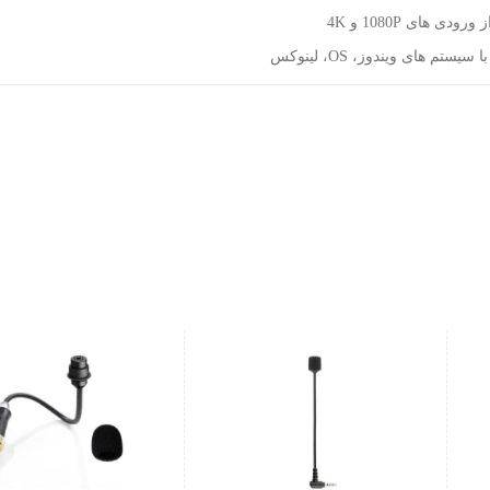
رودی های 1080P و 4K
یستم های ویندوز، OS، لینوکس