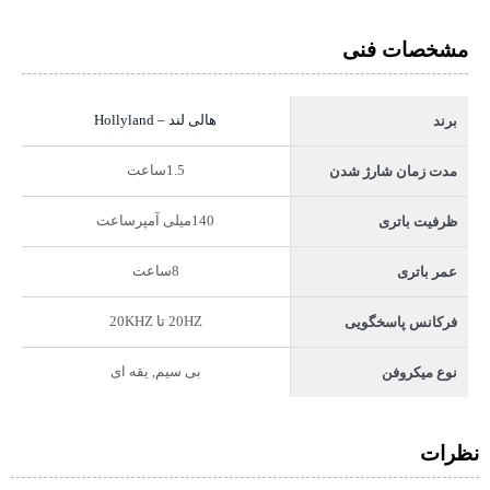
مشخصات فنی
هالی لند – Hollyland
برند
1.5ساعت
مدت زمان شارژ شدن
140میلی آمپرساعت
ظرفیت باتری
8ساعت
عمر باتری
20HZ تا 20KHZ
فرکانس پاسخگویی
بی سیم, یقه ای
نوع میکروفن
نظرات