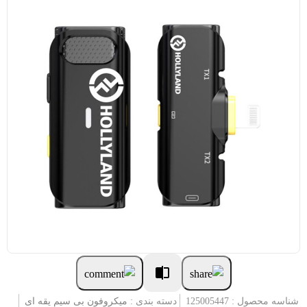
شناسه محصول : 125005447
دسته بندی :
میکروفون بی سیم یقه ای