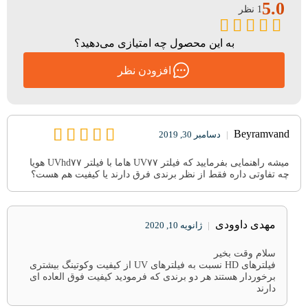
5.0
1 نظر
به این محصول چه امتیازی می‌دهید؟
افزودن نظر
Beyramvand
|
دسامبر 30, 2019
میشه راهنمایی بفرمایید که فیلتر UV۷۷ هاما با فیلتر UVhd۷۷ هویا
چه تفاوتی داره فقط از نظر برندی فرق دارند یا کیفیت هم‌ هست؟
مهدی داوودی
|
ژانویه 10, 2020
سلام وقت بخیر
فیلترهای HD نسبت به فیلترهای UV از کیفیت وکوتینگ بیشتری
برخوردار هستند هر دو برندی که فرمودید کیفیت فوق العاده ای
دارند