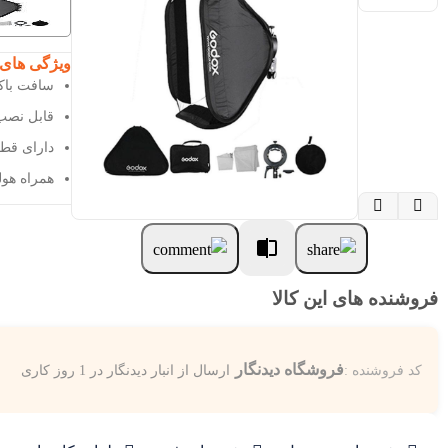
ویژگی های
سافت باک
قابل نصب
دارای قطر 80×80 سانتی
همراه هول


فروشنده های این کالا
فروشگاه دیدنگار
کد فروشنده :
ارسال از انبار دیدنگار در 1 روز کاری