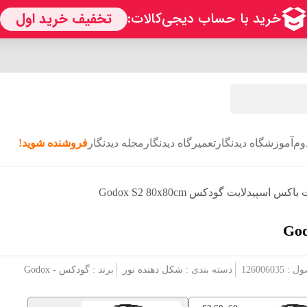
وم
آموزشگاه دیدنگار
تعمیرگاه دیدنگار
مجله دیدنگار
فروشنده شوید!
کس اسپیدلایت گودکس Godox S2 80x80cm
1260060
دسته بندی :
شکل دهنده نور
برند :
گودکس - Godox