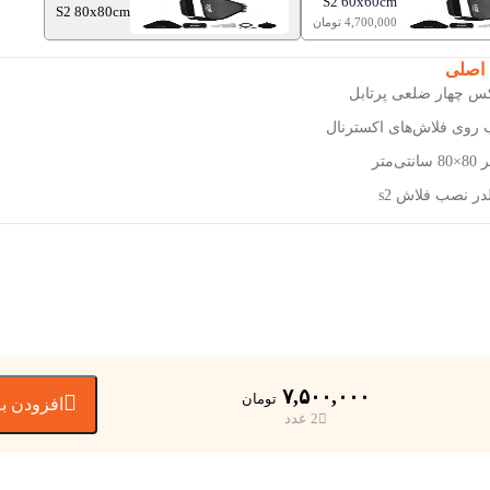
S2 60x60cm
S2 80x80cm
4,700,000 تومان
 اصلی
س چهار ضلعی پرتابل
 روی فلاش‌های اکسترنال
‌متر
در نصب فلاش s2
۷,۵۰۰,۰۰۰

تومان
افزودن به
2 عدد