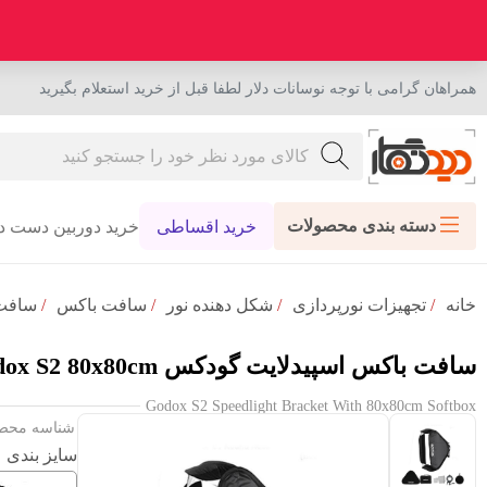
همراهان گرامی با توجه نوسانات دلار لطفا قبل از خرید استعلام بگیرید
دسته بندی محصولات
خرید اقساطی
خرید دوربین دست د
خانه
/
تجهیزات نورپردازی
/
شکل دهنده نور
/
سافت باکس
/
سافت با
سافت باکس اسپیدلایت گودکس Godox S2 80x80cm
Godox S2 Speedlight Bracket With 80x80cm Softbox
شناسه محصول : 35
سایز بندی