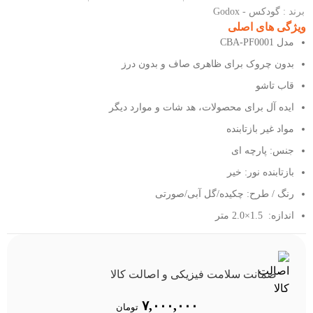
برند :
گودکس - Godox
ویژگی های اصلی
مدل CBA-PF0001
بدون چروک برای ظاهری صاف و بدون درز
قاب تاشو
ایده آل برای محصولات، هد شات و موارد دیگر
مواد غیر بازتابنده
جنس: پارچه ای
بازتابنده نور: خیر
رنگ / طرح: چکیده/گل آبی/صورتی
اندازه: 1.5×2.0 متر
ضمانت سلامت فیزیکی و اصالت کالا
۷,۰۰۰,۰۰۰
تومان