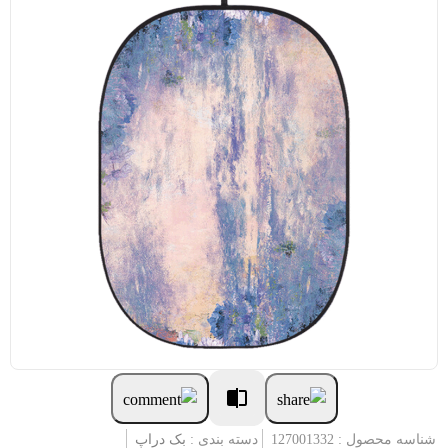
شناسه محصول : 127001332
دسته بندی :
بک دراپ