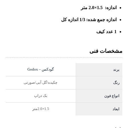
اندازه: 1.5×2.0 متر
اندازه جمع شده: 1/3 اندازه کل
1 عدد کیف
مشخصات فنی
گودکس – Godox
برند
چکیده/گل آبی/صورتی
رنگ
بک دراپ
انواع فون
1.5×2.0متر
ابعاد