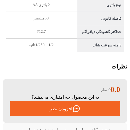
2 باتری AA
نوع باتری
60میلیمتر
فاصله کانونی
f/12.7
حداکثر گشودگی دیافراگم
1/2 – 1/250ثانیه
دامنه سرعت شاتر
نظرات
0.0
0 نظر
به این محصول چه امتیازی می‌دهید؟
افزودن نظر