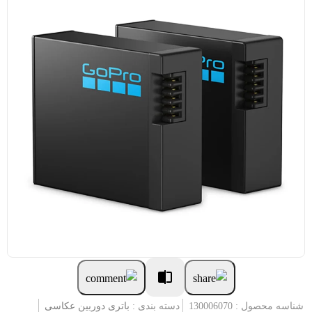
شناسه محصول : 130006070
دسته بندی :
باتری دوربین عکاسی