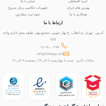
خرید اقساطی
تماس با ما
بهترین های ایران
تجهیزات عکاسی برای شروع
همکاری با ما
نحوه ثبت سفارش
ارتباط با ما
آدرس : تهران ،خ انقلاب ،خ بهار جنوبی ،مجتمع بهار ،طبقه پنجم اداری واحد
618
۰۲۱-۹۱۰۰۲۶۴۰
info@didnegar.com
ساعات کاری : شنبه تا چهارشنبه 9 الی 18 | پنجشنبه 9 الی 15