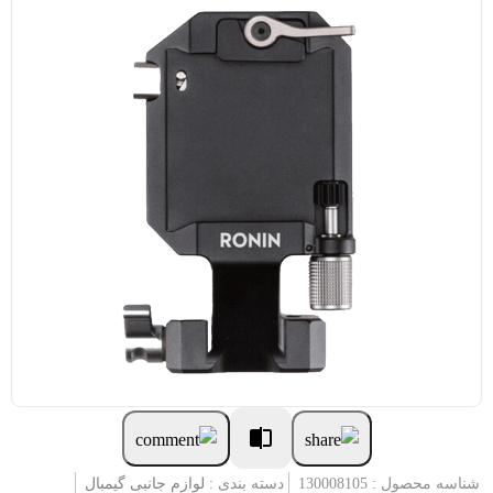
شناسه محصول : 130008105
دسته بندی :
لوازم جانبی گیمبال