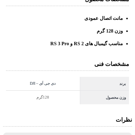
مانت اتصال عمودی
وزن 128 گرم
مناسب گیمبال های RS 2 و RS 3 Pro
مشخصات فنی
دی جی آی – DJI
برند
128گرم
وزن محصول
نظرات