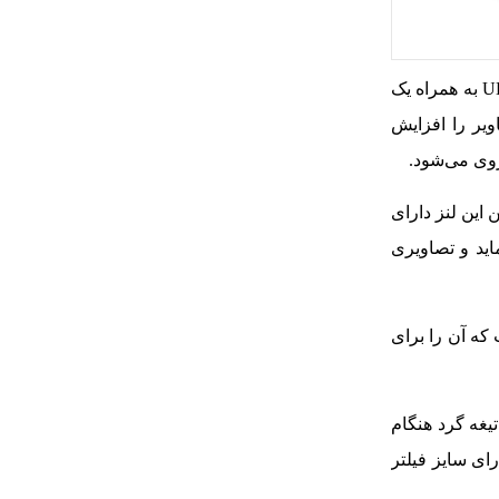
لنز کانن 55-200 میلی‌متری اف 4.5-6.3 در ساختار اپتیکی خود از 17 عدسی در 11 گروه استفاده می‌کند. در بین این عدسی‌ها یک عدسی UD به همراه یک
وثر است و کیفیت و وضوح تصاویر را افزایش
د. همچنین این لنز دارای
ام فیلمبرداری و عکسبرداری را تا 3.5 استاپ اصلاح نماید و تصاویری
آن است که آن را برای
 هفت تیغه گرد هنگام
 از f/4.5 تا f/32 می‌باشد و دارای سایز فیلتر