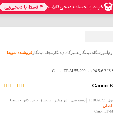
وم
آموزشگاه دیدنگار
تعمیرگاه دیدنگار
مجله دیدنگار
فروشنده شوید!
1310020
دسته بندی :
لنز متغیر ( zoom )
برند :
کانن - Canon
 اصلی