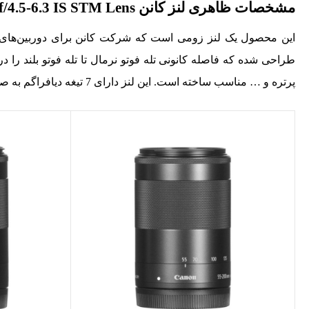
مشخصات ظاهری لنز کانن Canon EF-M 55-200mm f/4.5-6.3 IS STM Lens
طراحی شده که فاصله کانونی تله فوتو نرمال تا تله فوتو بلند را د
پرتره و … مناسب ساخته است. این لنز دارای 7 تیغه دیافراگم به صورت مدور است که بوکه‌های زیبایی را به وجود می‌آورد.