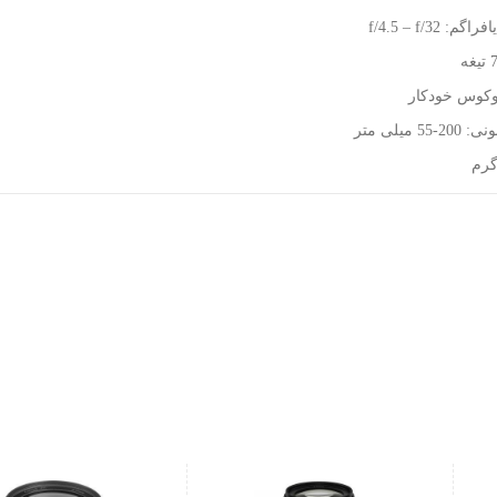
: f/4.5 – f/32
کوس خودکار
5 میلی متر