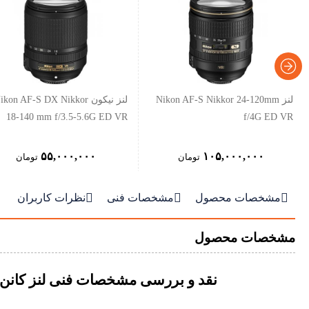
لنز Nikon AF-S Nikkor 24-120mm
لنز نیکون ikon AF-S DX Nikkor
18-140 mm f/3.5-5.6G ED VR
f/4G ED VR
۵۵,۰۰۰,۰۰۰
۱۰۵,۰۰۰,۰۰۰
تومان
تومان



مشخصات محصول
مشخصات فنی
نظرات کاربران
مشخصات محصول
نقد و بررسی مشخصات فنی لنز کانن anon EF-M 55-200mm f/4.5-6.3 IS STM Lens