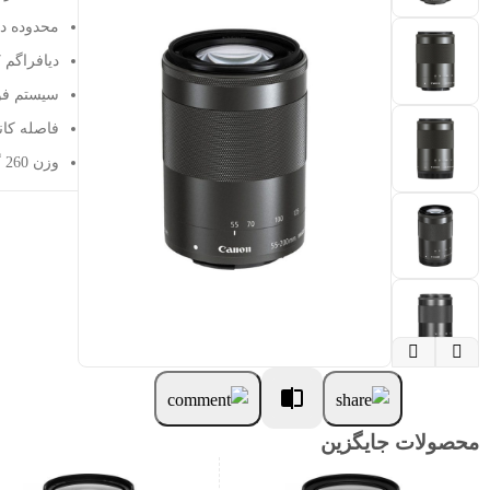
محدوده دیافراگم
دیافراگم 7 تیغه
سیستم فو
فاصله کانونی: 200-5
وزن 260 گرم


محصولات جایگزین