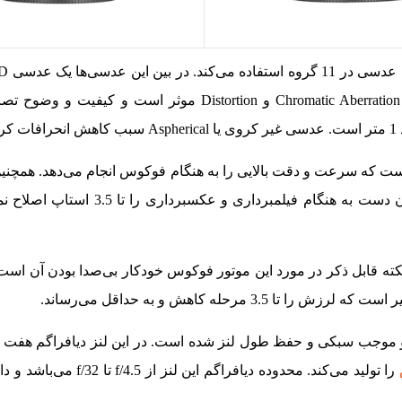
عدسی Aspherical به چشم می‌خورد. وجود این عناصر در کنترل Chromatic Aberration و Distortion م
.
 کانن EF-M 55-200mm f/4.5-6.3 مجهز به موتور فوکوس STM است که سرعت و دقت بالایی را به هنگام فوکوس انجام می‌ده
لرزشگیر اپتیکی بوده که می‌تواند لرزش‌های حاصل از تکان خوردن دست به هنگ
 میلی‌متر است و وزن آن 260 گرم می‌باشد. نکته قابل ذکر در مورد این موتور فوکوس خودکار بی‌صدا بودن 
حله کاهش و به حداقل می‌رساند.
وربین‌های بدون آینه EOS M مطابقت دارد و موجب سبکی و حفظ طول لنز شده است. در این لنز دیافراگم
را تولید می‌کند. محدوده دیافراگم این لنز