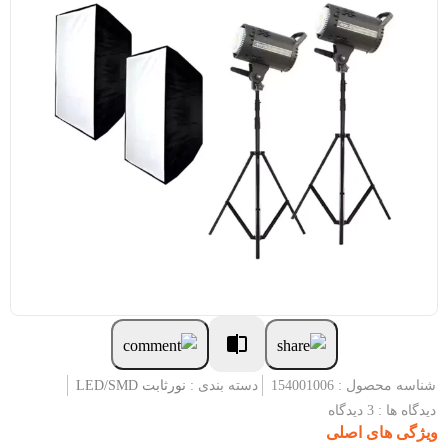
شناسه محصول : 154001006
دسته بندی :
نورثابت LED/SMD
دیدگاه ها : 3 دیدگاه
ویژگی های اصلی