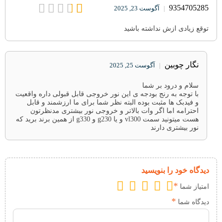
9354705285
|
آگوست 23, 2025
توقع زیادی ازش نداشته باشید
نگار چوبین
|
آگوست 25, 2025
سلام و درود بر شما
با توجه به رنج بودجه ی این نور خروجی قابل قبولی داره واقعیت
و فیدبک ها مثبت بوده البته نظر شما برای ما ارزشمند و قابل
احترامه اما اگر وات بالاتر و خروجی نور بیشتری مدنظرتون
هست میتونید سمت vl300 و یا g230 و g330 از همین برند برید که
نور بیشتری دارند
دیدگاه خود را بنویسید
*
امتیاز شما
*
دیدگاه شما