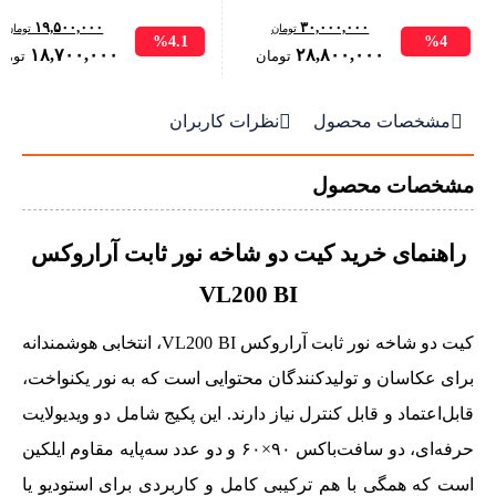
۱۹,۵۰۰,۰۰۰
۳۰,۰۰۰,۰۰۰
تومان
تومان
%4.1
%4
Original
Current
Original
۱۸,۷۰۰,۰۰۰
۲۸,۸۰۰,۰۰۰
تومان
توما
price
price
price
was:
is:
was:


مشخصات محصول
نظرات کاربران
۳۰,۰۰۰,۰۰۰ تومان.
۲۸,۸۰۰,۰۰۰ تومان.
۱۹,۵۰۰,۰۰۰ تومان.
مشخصات محصول
راهنمای خرید کیت دو شاخه نور ثابت آراروکس
VL200 BI
کیت دو شاخه نور ثابت آراروکس VL200 BI، انتخابی هوشمندانه
برای عکاسان و تولیدکنندگان محتوایی است که به نور یکنواخت،
قابل‌اعتماد و قابل کنترل نیاز دارند. این پکیج شامل دو ویدیولایت
حرفه‌ای، دو سافت‌باکس ۹۰×۶۰ و دو عدد سه‌پایه مقاوم ایلکین
است که همگی با هم ترکیبی کامل و کاربردی برای استودیو یا