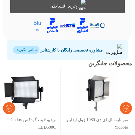
خرید اقساطی
مشاوره تخصصی رایگان با کارشناس
تماس بگیرید!
محصولات جایگزین
نور ثابت ال ای دی 1080 ژول ایدابلو
ویدیو لایت گودکس Godox
LED500C
Yidoblo