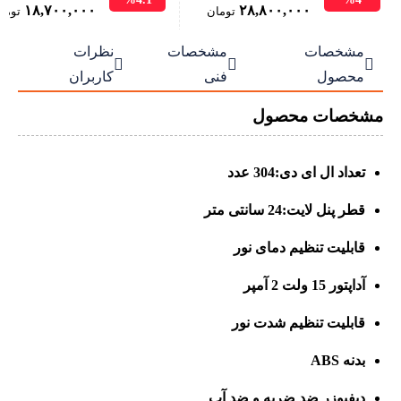
Original
Current
Original
۱۸,۷۰۰,۰۰۰
۲۸,۸۰۰,۰۰۰
تومان
توما
price
price
price
مشخصات
مشخصات
نظرات
was:
is:
was:



۳۰,۰۰۰,۰۰۰ تومان.
۲۸,۸۰۰,۰۰۰ تومان.
۱۹,۵۰۰,۰۰۰ تومان.
محصول
فنی
کاربران
مشخصات محصول
تعداد ال ای دی:304 عدد
قطر پنل لایت:24 سانتی متر
قابلیت تنظیم دمای نور
آداپتور 15 ولت 2 آمپر
قابلیت تنظیم شدت نور
بدنه ABS
دیفیوزر ضد ضربه و ضد آب