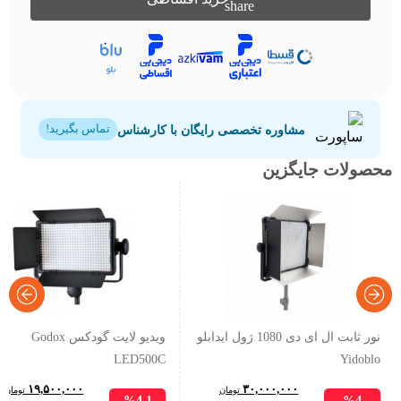
مشاوره تخصصی رایگان با کارشناس
تماس بگیرید!
محصولات جایگزین
نور ثابت ال ای دی 1080 ژول ایدابلو
ویدیو لایت گودکس Godox
LED500C
Yidoblo
۱۹,۵۰۰,۰۰۰
۳۰,۰۰۰,۰۰۰
تومان
تومان
%4.1
%4