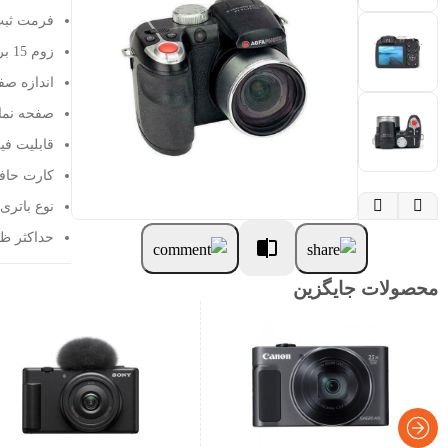
فرمت ثبت 
زوم 15 برابر
اندازه صفحه 
صفحه نمایش
قابلیت فی
کارت حافظه HC


نوع باتری lkaline
حداکثر ظر
محصولات جایگزین