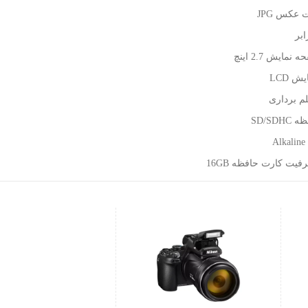
عکس JPG
نمایش 2.7 اینچ
 LCD
لم برداری
SD/SD
A
فیت کارت حافظه 16GB