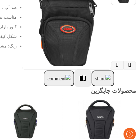
ضد آب ، 
مناسب برای بدنه دوربین 
کاور باران
شکل کیف:
رنگ: مش


محصولات جایگزین