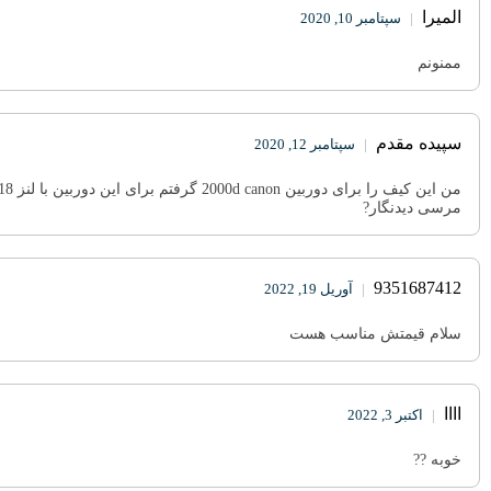
المیرا
|
سپتامبر 10, 2020
ممنونم
سپيده مقدم
|
سپتامبر 12, 2020
من این کیف را برای دوربین 2000d canon گرفتم برای این دوربین با لنز 18-55 بزرگه کیفیت خوبی داره واقعا ازش راضيم،
مرسى ديدنگار?
9351687412
|
آوریل 19, 2022
سلام قیمتش مناسب هست
اااا
|
اکتبر 3, 2022
خوبه ??