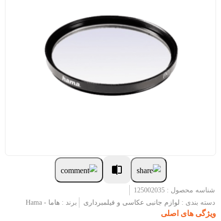
شناسه محصول : 125002035
دسته بندی :
لوازم جانبی عکاسی و فیلمبرداری
برند :
هاما - Hama
ویژگی های اصلی