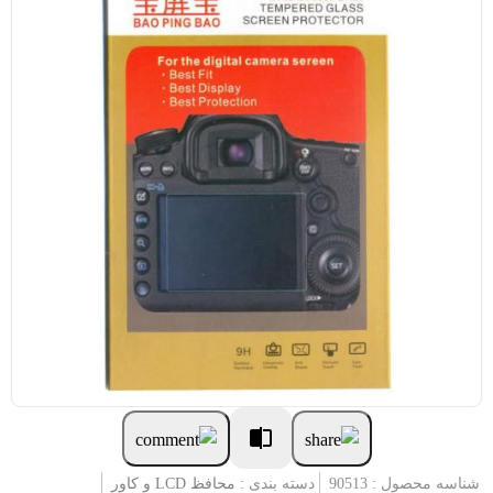
شناسه محصول : 90513
دسته بندی :
محافظ LCD و کاور