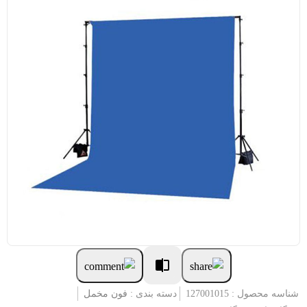
شناسه محصول : 127001015
دسته بندی :
فون مخمل