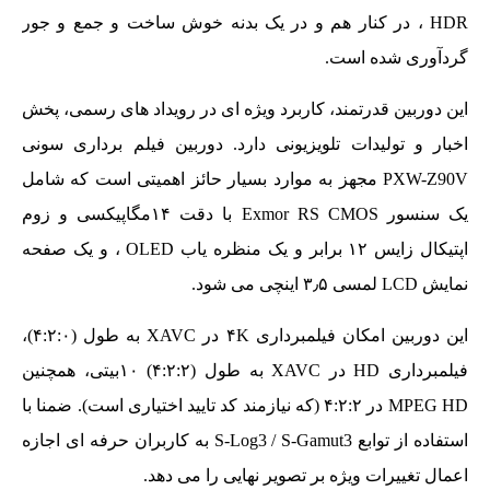
HDR ، در کنار هم و در یک بدنه خوش ساخت و جمع و جور
گردآوری شده است.
این دوربین قدرتمند، کاربرد ویژه ای در رویداد های رسمی، پخش
اخبار و تولیدات تلویزیونی دارد. دوربین فیلم برداری سونی
PXW-Z90V مجهز به موارد بسیار حائز اهمیتی است که شامل
یک سنسور Exmor RS CMOS با دقت ۱۴مگاپیکسی و زوم
اپتیکال زایس ۱۲ برابر و یک منظره یاب OLED ، و یک صفحه
نمایش LCD لمسی ۳٫۵ اینچی می شود.
این دوربین امکان فیلمبرداری ۴K در XAVC به طول (۴:۲:۰)،
فیلمبرداری HD در XAVC به طول (۴:۲:۲) ۱۰بیتی، همچنین
MPEG HD در ۴:۲:۲ (که نیازمند کد تایید اختیاری است). ضمنا با
استفاده از توابع S-Log3 / S-Gamut3 به کاربران حرفه ای اجازه
اعمال تغییرات ویژه بر تصویر نهایی را می دهد.