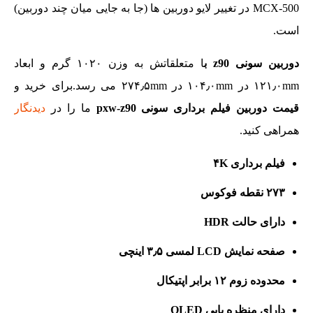
MCX-500 در تغییر لایو دوربین ها (جا به جایی میان چند دوربین)
است.
دوربین سونی z90 ب
ا متعلقاتش به وزن ۱۰۲۰ گرم و ابعاد
۱۲۱٫۰mm در ۱۰۴٫۰mm در ۲۷۴٫۵mm می رسد.برای خرید و
قیمت دوربین فیلم برداری سونی pxw-z90
ما را در
دیدنگار
همراهی کنید.
فیلم برداری ۴K
۲۷۳ نقطه فوکوس
دارای حالت HDR
صفحه نمایش LCD لمسی ۳٫۵ اینچی
محدوده زوم ۱۲ برابر اپتیکال
دارای منظره یابی OLED