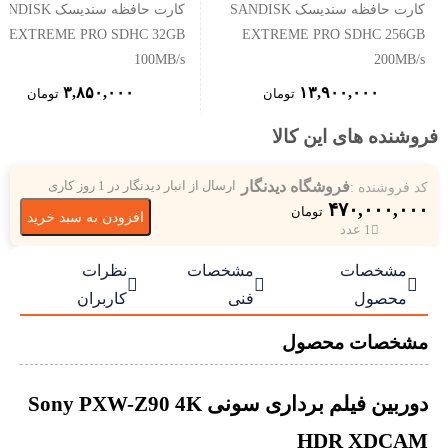
کارت حافظه سندیسک SANDISK
کارت حافظه سندیسک ISK
EXTREME PRO SDHC 32GB
EXTREME PRO SDHC 256GB
100MB/s
200MB/s
۳,۸۵۰,۰۰۰
۱۳,۹۰۰,۰۰۰
تومان
تومان
فروشنده های این کالا
فروشگاه دیدنگار
کد فروشنده :
ارسال از انبار دیدنگار در 1 روز کاری
۴۷۰,۰۰۰,۰۰۰
تومان
افزودن به سبد خرید
1 عدد
مشخصات
مشخصات
نظرات



محصول
فنی
کاربران
مشخصات محصول
دوربین فیلم برداری سونی Sony PXW-Z90 4K
HDR XDCAM