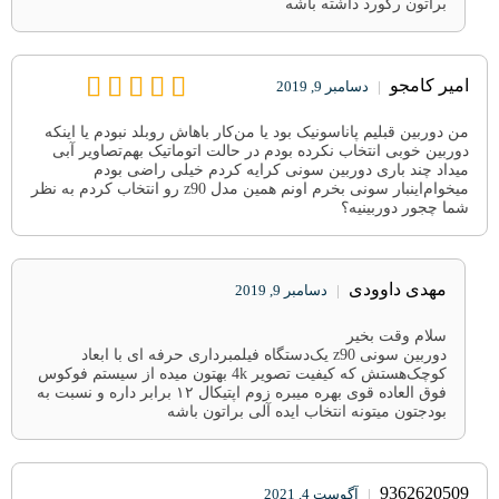
براتون رکورد داشته باشه
امیر کامجو
|
دسامبر 9, 2019
من دوربین قبلیم‌ پاناسونیک‌ بود یا من‌کار باهاش رو‌بلد نبودم یا اینکه
دوربین خوبی انتخاب نکرده بودم در حالت اتوماتیک بهم‌تصاویر آبی
میداد چند باری دوربین سونی کرایه کردم خیلی راضی بودم
میخوام‌اینبار سونی بخرم اونم همین مدل z90 رو انتخاب کردم به نظر
شما چجور دوربینیه؟
مهدی داوودی
|
دسامبر 9, 2019
سلام وقت بخیر
دوربین سونی z90 یک‌دستگاه فیلمبرداری حرفه ای با ابعاد
کوچک‌هستش که کیفیت تصویر 4k بهتون میده از سیستم فوکوس
فوق العاده قوی بهره میبره زوم اپتیکال ۱۲ برابر داره و نسبت به
بودجتون میتونه انتخاب ایده آلی براتون باشه
9362620509
|
آگوست 4, 2021