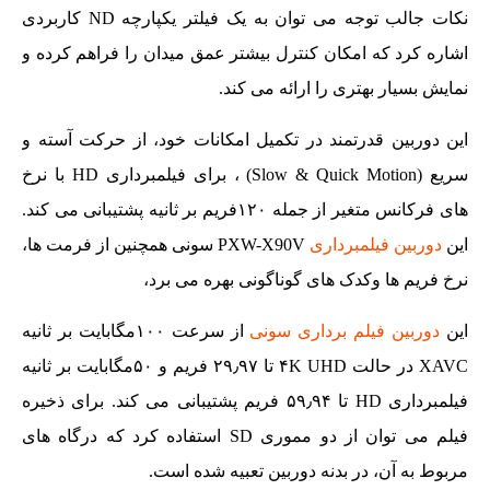
نکات جالب توجه می توان به یک فیلتر یکپارچه ND کاربردی
اشاره کرد که امکان کنترل بیشتر عمق میدان را فراهم کرده و
نمایش بسیار بهتری را ارائه می کند.
این دوربین قدرتمند در تکمیل امکانات خود، از حرکت آسته و
سریع (Slow & Quick Motion) ، برای فیلمبرداری HD با نرخ
های فرکانس متغیر از جمله ۱۲۰فریم بر ثانیه پشتیبانی می کند.
این
دوربین فیلمبرداری
PXW-X90V سونی همچنین از فرمت ها،
نرخ فریم ها وکدک های گوناگونی بهره می برد،
این
دوربین فیلم برداری سونی
از سرعت ۱۰۰مگابایت بر ثانیه
XAVC در حالت ۴K UHD تا ۲۹٫۹۷ فریم و ۵۰مگابایت بر ثانیه
فیلمبرداری HD تا ۵۹٫۹۴ فریم پشتیبانی می کند. برای ذخیره
فیلم می توان از دو مموری SD استفاده کرد که درگاه های
مربوط به آن، در بدنه دوربین تعبیه شده است.