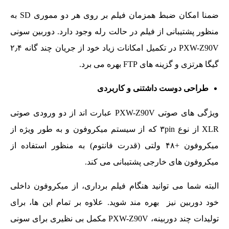
ضمنا امکان ضبط همزمان فیلم بر روی هر دو مموری SD به
منظور پشتیبانی از فیلم در حالت رله وجود دارد. دوربین سونی
PXW-Z90V در تکمیل امکانات زیاد خود از جریان چند گانه ۲٫۴
گیگا هرتزی و گزینه های FTP بهره می برد.
طراحی دوست داشتنی و کاربردی
ویژگی های صوتی PXW-Z90V عبارت اند از دو ورودی صوتی
XLR از نوع ۳pin که از سیستم میکروفون و به طور ویژه از
میکروفون +۴۸ ولتی (قدرت فانتوم) به منظور استفاده از
میکروفون های خارجی پشتیبانی می کند.
البته شما می توانید هنگام فیلم برداری، از میکروفون داخلی
خود دوربین نیز بهره مند شوید. علاوه بر تمام این ها، برای
تولیدات چند دوربینه، PXW-Z90V مکمل بی نظیری برای سونی