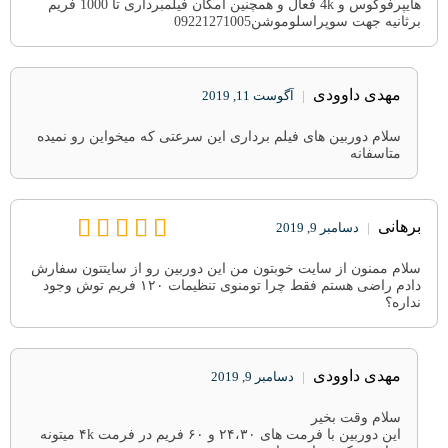
هایپرفوکوس و 4k فعال و همچنین امکان فیلمبرداری تا 1000 فریم
برثانیه جهت سوپراسلوموشن09221271005
مهدی داوودی
|
آگوست 11, 2019
سلام دوربین های فیلم برداری این سرعتی که میخواین رو نمیده
متاسفانه
برهانی
|
دسامبر 9, 2019
سلام ممنون از سایت خوبتون من این دوربین رو از سایتتون سفارش
دادم راضی هستم فقط چرا تو‌منوی تنظیمات ۱۲۰ فریم توش وجود
نداره؟
مهدی داوودی
|
دسامبر 9, 2019
سلام وقت بخیر
این دوربین با فرمت های ۲۴،۳۰ و ۶۰ فریم در فرمت ۴k میتونه