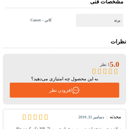
مشخصات فنی
کانن – Canon
برند
نظرات
5.0
1 نظر
به این محصول چه امتیازی می‌دهید؟
افزودن نظر
محدثه
|
دسامبر 31, 2019
سلام توی مشخصات دوربینم نوع باتری رو NB_7L ذکر کرده حالا