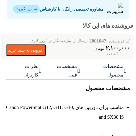
مشاوره تخصصی رایگان با کارشناس
تماس بگیرید!
فروشنده های این کالا
2001047
کد فروشنده :
ارسال از انبار دیدنگار در 1 روز کاری
۲,۱۰۰,۰۰۰
تومان
افزودن به سبد خرید
4 عدد
مشخصات
مشخصات
نظرات



محصول
فنی
کاربران
مشخصات محصول
مناسب برای دوربین های Canon PowerShot G12, G11, G10,
and SX30 IS