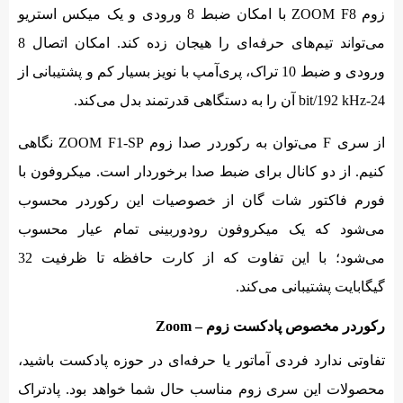
زوم ZOOM F8 با امکان ضبط 8 ورودی و یک میکس استریو
می‌تواند تیم‌های حرفه‌ای را هیجان زده کند. امکان اتصال 8
ورودی و ضبط 10 تراک، پری‌آمپ با نویز بسیار کم و پشتیبانی از
24-bit/192 kHz آن را به دستگاهی قدرتمند بدل می‌کند.
از سری F می‌توان به رکوردر صدا زوم ZOOM F1-SP نگاهی
کنیم. از دو کانال برای ضبط صدا برخوردار است. میکروفون با
فورم فاکتور شات گان از خصوصیات این رکوردر محسوب
می‌شود که یک میکروفون رودوربینی تمام عیار محسوب
می‌شود؛ با این تفاوت که از کارت حافظه تا ظرفیت 32
گیگابایت پشتیبانی می‌کند.
رکوردر مخصوص پادکست زوم – Zoom
تفاوتی ندارد فردی آماتور یا حرفه‌ای در حوزه‌ پادکست باشید،
محصولات این سری زوم مناسب حال شما خواهد بود. پادتراک