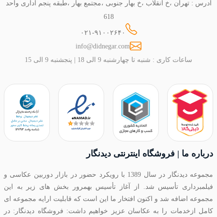
آدرس : تهران ،خ انقلاب ،خ بهار جنوبی ،مجتمع بهار ،طبقه پنجم اداری واحد
618
۰۲۱-۹۱۰۰۲۶۴۰
info@didnegar.com
ساعات کاری : شنبه تا چهارشنبه 9 الی 18 | پنجشنبه 9 الی 15
درباره ما | فروشگاه اینترنتی دیدنگار
مجموعه دیدنگار در سال 1389 با رویکرد حضور در بازار دوربین عکاسی و
فیلمبرداری تأسیس شد. از آغاز تأسیس بهمرور بخش های زیر به این
مجموعه اضافه شد و اکنون افتخار ما این است که قابلیت ارایه مجموعه ای
کامل ازخدمات را به عکاسان عزیز خواهیم داشت: فروشگاه دیدنگار: در