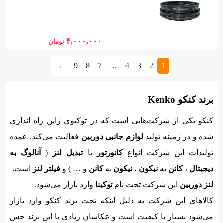
۴,۰۰۰,۰۰۰
تومان
←
9
8
7
…
4
3
2
1
برند کنکو Kenko
کنکو یکی از شرکت‌هایی است که در توکیوی ژاپن راه اندازی
شده و در زمینه تولید
لوازم جانبی دوربین
فعالیت می‌کند. عمده
تولیدات این شرکت انواع
کانورتور
یا
تبدیل لنز
(
آنالوگ به
دیجیتال
،
کانن
به
نیکون
،
نیکون
به
کانن
و … ) و
فیلتر لنز
است.
لنز دوربین
این شرکت تحت نام
توکینا
وارد بازار می‌شود.
کالاهای این شرکت به دلیل اینکه تحت برند کنکو وارد بازار
می‌شود بسیار با کیفیت است و عکاسان زیادی با این برند حس